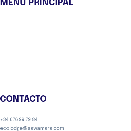
MENÚ PRINCIPAL
Nuestra ONG
Experiencias
Viajes de Autor
Eco Lodge
Tienda
Blog
Contacto
CONTACTO
+34 676 99 79 84
ecolodge@sawamara.com