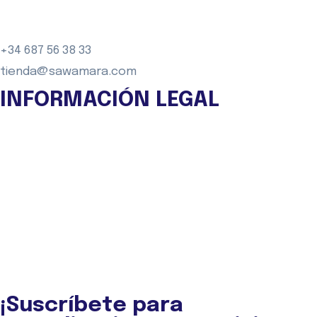
+34 687 56 38 33
tienda@sawamara.com
INFORMACIÓN LEGAL
Aviso legal
Política de Privacidad
Política de Cookies
Condiciones Generales de Compra
Declaración de accesibilidad
Beneficios fiscales para donantes
FAQ
PORTAL DE TRANSPARENCIA
¡Suscríbete para