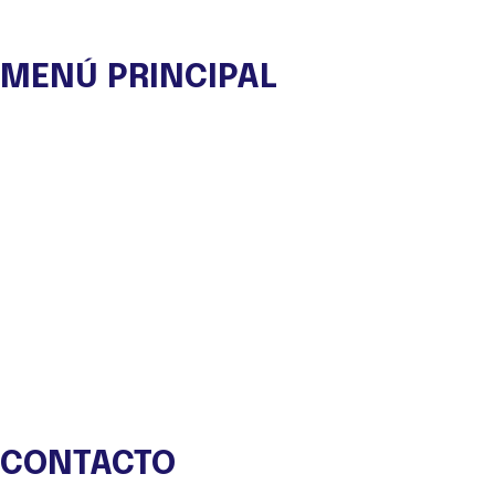
MENÚ PRINCIPAL
Nuestra ONG
Experiencias
Viajes de Autor
Eco Lodge
Tienda
Blog
Contacto
CONTACTO