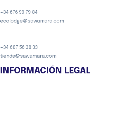
+34 676 99 79 84
ecolodge@sawamara.com
+34 687 56 38 33
tienda@sawamara.com
INFORMACIÓN LEGAL
Aviso legal
Política de Privacidad
Política de Cookies
Condiciones Generales de Compra
Declaración de accesibilidad