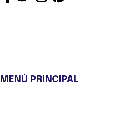
MENÚ PRINCIPAL
Nuestra ONG
Experiencias
Viajes de Autor
Eco Lodge
Tienda